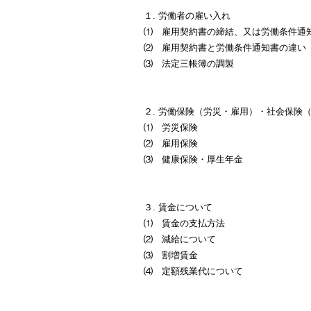
１. 労働者の雇い入れ
⑴ 雇用契約書の締結、又は労働条件通
⑵ 雇用契約書と労働条件通知書の違い
⑶ 法定三帳簿の調製
２. 労働保険（労災・雇用）・社会保険
⑴ 労災保険
⑵ 雇用保険
⑶ 健康保険・厚生年金
３. 賃金について
⑴ 賃金の支払方法
⑵ 減給について
⑶ 割増賃金
⑷ 定額残業代について