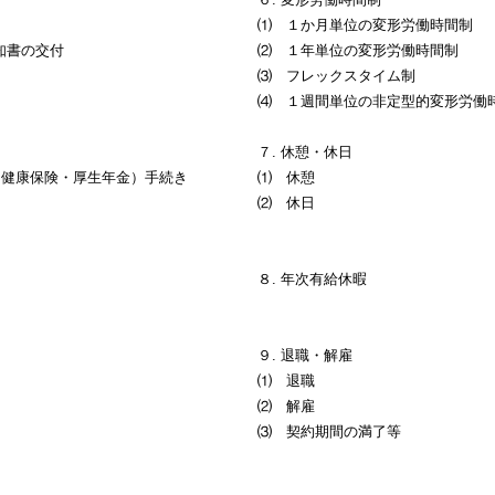
⑴ １か月単位の変形労働時間制
知書の交付
⑵ １年単位の変形労働時間制
⑶ フレックスタイム制
⑷ １週間単位の非定型的変形労働
７. 休憩・休日
（健康保険・厚生年金）手続き
⑴ 休憩
⑵ 休日
８. 年次有給休暇
９. 退職・解雇
⑴ 退職
⑵ 解雇
⑶ 契約期間の満了等