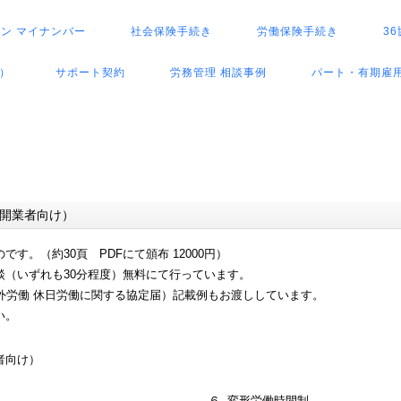
ロン マイナンバー
社会保険手続き
労働保険手続き
3
）
サポート契約
労務管理 相談事例
パート・有期雇用
開業者向け）
す。（約30頁 PDFにて頒布 12000円）
談（いずれも30分程度）無料にて行っています。
外労働 休日労働に関する協定届）記載例もお渡ししています。
い。
者向け）
６. 変形労働時間制