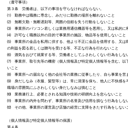
（遵守事項）
第３条 労働者は、以下の事項を守らなければならない。
⑴ 勤務中は職務に専念し、みだりに勤務の場所を離れないこと
⑵ 無断欠勤・無断遅刻等、周囲の信頼を失う行動をしないこと
⑶ 事業所のパソコン若しくは業務用通信機器等を悪用し、又は私的に
⑷ 許可なく職務以外の目的で事業所の施設、物品等を使用しないこと
⑸ 事業所の金品を私用に供する、他より不正に金品を借用する、又は
の利益を図る若しくは贈与を受ける等、不正な行為を行わないこと
⑹ 酒気をおびて就業する等、労働者としてふさわしくない行為をしな
⑺ 事業所、取引先等の機密（個人情報及び特定個人情報等を含む。以
いこと
⑻ 事業所への届出なく他の会社等の業務に従事したり、自ら事業を営
⑼ 身だしなみ（衣服、髪型等）は、常に清潔を保ち、他人に不快感を
職場の雰囲気にふさわしくない身だしなみは慎むこと
⑽ 業務遂行上、必要とされる知識や技術の研鑚向上を怠らないこと
⑾ 事業所の内外を問わず、事業所の名誉及び信用を損なう行為をしな
⑿ その他、事業所の運営及び店舗の経営に支障をきたす行為をしない
（個人情報及び特定個人情報等の保護）
第４条